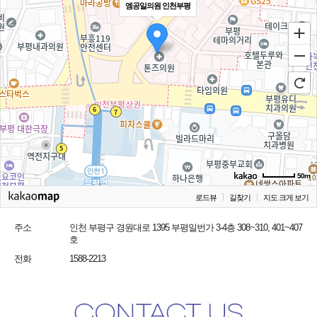
엠공일의원 인천부평
50m
로드뷰
길찾기
지도 크게 보기
주소
인천 부평구 경원대로 1395 부평일번가 3-4층 308~310, 401~407
호
전화
1588-2213