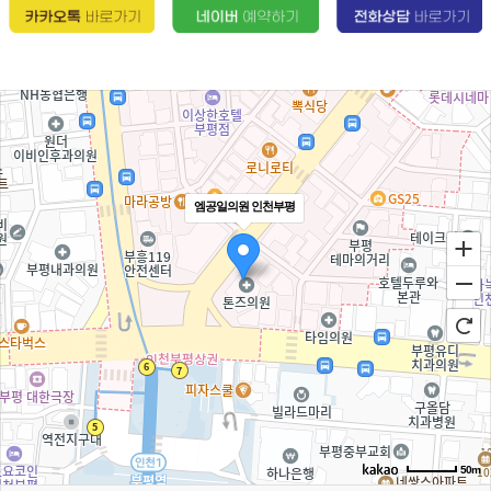
엠공일의원 인천부평
50m