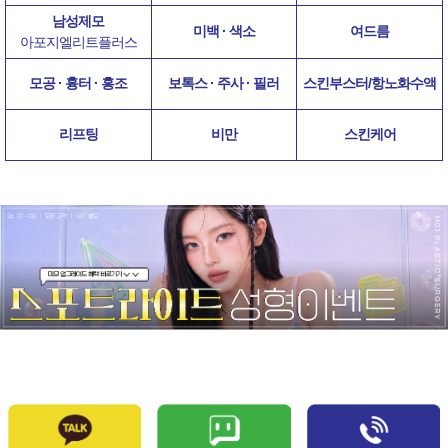
남성제모
미백 · 색소
여드름
아포지엘리트플러스
모공 · 흉터 · 홍조
보톡스 · 주사 · 필러
스킨부스터/항노화수액
리프팅
비만
스킨케어