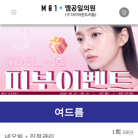
여드름
1회
23만
네오빔 + 진정관리