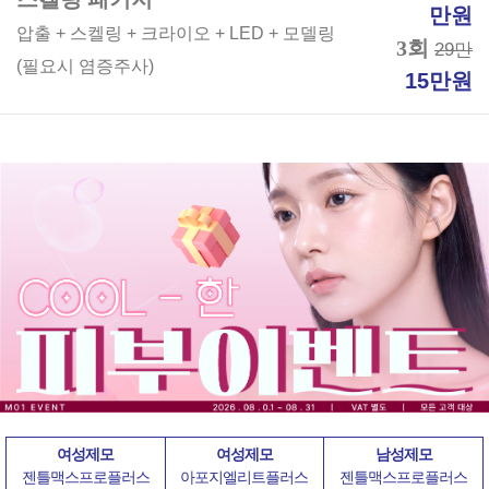
만원
압출 + 스켈링 + 크라이오 + LED + 모델링
3회
29만
(필요시 염증주사)
15만원
여성제모
여성제모
남성제모
젠틀맥스프로플러스
아포지엘리트플러스
젠틀맥스프로플러스